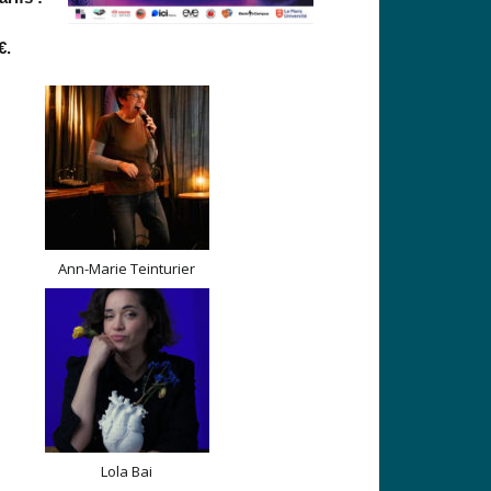
€.
Ann-Marie Teinturier
Lola Bai