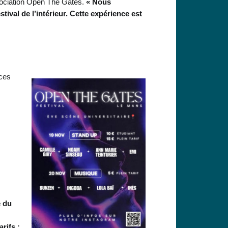
association Open The Gates.
« Nous
val de l’intérieur. Cette expérience est
ices
e du
rifs :