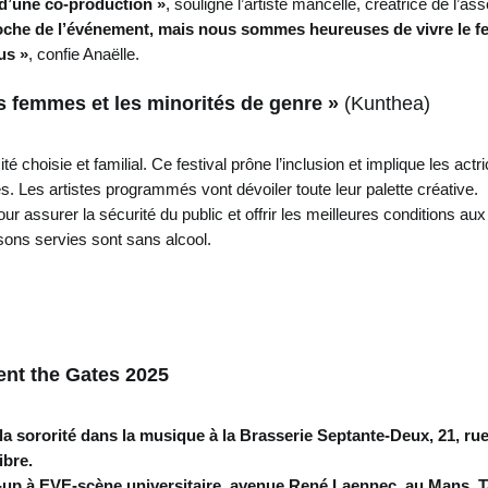
t d’une co-production »
, souligne l’artiste mancelle, créatrice de l’
oche de l’événement, mais nous sommes heureuses de vivre le festi
us »
, confie Anaëlle.
es femmes et les minorités de genre »
(Kunthea)
hoisie et familial. Ce festival prône l’inclusion et implique les actr
 Les artistes programmés vont dévoiler toute leur palette créative.
 assurer la sécurité du public et offrir les meilleures conditions aux
issons servies sont sans alcool.
ent the Gates 2025
la sororité dans la musique à la Brasserie Septante-Deux, 21, ru
ibre.
-up à EVE-scène universitaire, avenue René Laennec, au Mans. Ta