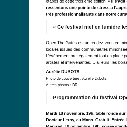
étapes de cette troisième édition.
« Il s’agi
ressentons une pointe de stress à l’appr
très professionnalisante dans notre curs
« Ce festival met en lumière l
Open The Gates est un rendez-vous en mixité c
locales issues des communautés minorisées.
L’évènement met également tout en place pour
artistes et intervenantes. D’ailleurs, les bo
Aurélie DUBOTS.
Photo de couverture : Aurélie Dubots.
Autres photos : DR.
Programmation du festival Op
Mardi 18 novembre, 19h, table ronde sur 
Docteur Leroy, au Mans. Gratuit. Entrée l
Mercredi 19 novembre, 19h, soirée stand