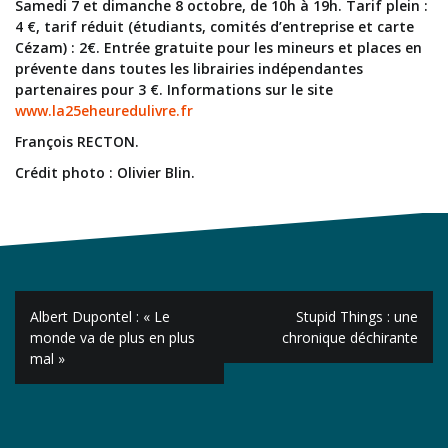
Samedi 7 et dimanche 8 octobre, de 10h à 19h. Tarif plein :
4 €, tarif réduit (étudiants, comités d’entreprise et carte
Cézam) : 2€. Entrée gratuite pour les mineurs et places en
prévente dans toutes les librairies indépendantes
partenaires pour 3 €. Informations sur le site
www.la25eheuredulivre.fr
François RECTON.
Crédit photo : Olivier Blin.
Navigation
Albert Dupontel : « Le
Stupid Things : une
de
monde va de plus en plus
chronique déchirante
mal »
l’article