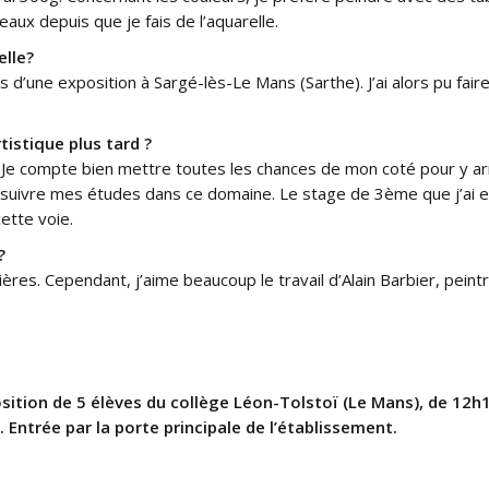
ux depuis que je fais de l’aquarelle.
lle?
s d’une exposition à Sargé-lès-Le Mans (Sarthe). J’ai alors pu fair
tistique plus tard ?
r. Je compte bien mettre toutes les chances de mon coté pour y ar
ursuivre mes études dans ce domaine. Le stage de 3ème que j’ai e
ette voie.
?
lières. Cependant, j’aime beaucoup le travail d’Alain Barbier, peintr
position de 5 élèves du collège Léon-Tolstoï (Le Mans), de 12
 Entrée par la porte principale de l’établissement.