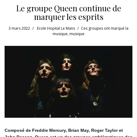
Le groupe Queen continue de
marquer les esprits
3 mars 2022
Ecole Hopital Le Mans
Ces groupes ont marqué la
musique
,
musique
Composé de Freddie Mercury, Brian May, Roger Taylor et
John Deacon, Queen est un des groupes emblématiques des