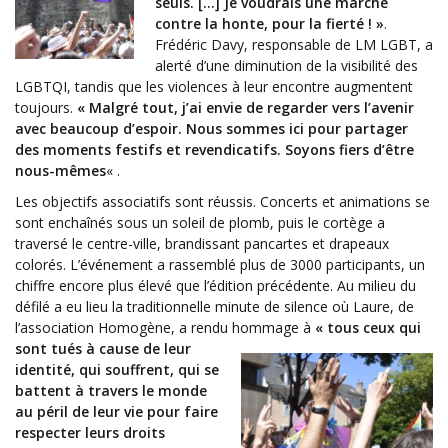
seuls. […] Je voudrais une marche
contre la honte, pour la fierté ! »
.
Frédéric Davy, responsable de LM LGBT, a
alerté d’une diminution de la visibilité des
LGBTQI, tandis que les violences à leur encontre augmentent
toujours.
« Malgré tout, j’ai envie de regarder vers l’avenir
avec beaucoup d’espoir. Nous sommes ici pour partager
des moments festifs et revendicatifs. Soyons fiers d’être
nous-mêmes
« .
Les objectifs associatifs sont réussis. Concerts et animations se
sont enchaînés sous un soleil de plomb, puis le cortège a
traversé le centre-ville, brandissant pancartes et drapeaux
colorés. L’événement a rassemblé plus de 3000 participants, un
chiffre encore plus élevé que l’édition précédente. Au milieu du
défilé a eu lieu la traditionnelle minute de silence où Laure, de
l’association Homogène, a rendu
hommage à
« tous ceux qui
sont tués à cause de leur
identité, qui souffrent, qui se
battent à travers le monde
au péril de leur vie pour faire
respecter leurs droits