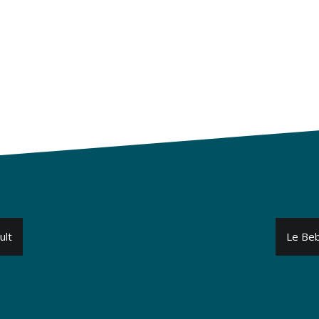
ult
Le Beb