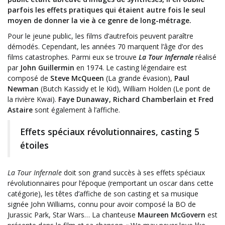
parfois les effets pratiques qui étaient autre fois le seul
moyen de donner la vie à ce genre de long-métrage.
Pour le jeune public, les films d’autrefois peuvent paraître
démodés. Cependant, les années 70 marquent l’âge d’or des
films catastrophes. Parmi eux se trouve
La Tour Infernale
réalisé
par
John Guillermin
en 1974. Le casting légendaire est
composé de
Steve McQueen
(La grande évasion),
Paul
Newman
(Butch Kassidy et le Kid), William Holden (Le pont de
la rivière Kwai).
Faye Dunaway, Richard Chamberlain et Fred
Astaire
sont également à l’affiche.
Effets spéciaux révolutionnaires, casting 5
étoiles
La Tour Infernale
doit son grand succès à ses effets spéciaux
révolutionnaires pour l’époque (remportant un oscar dans cette
catégorie), les têtes d’affiche de son casting et sa musique
signée John Williams, connu pour avoir composé la BO de
Jurassic Park, Star Wars… La chanteuse
Maureen McGovern
est