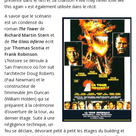
présente dans le film et sa chanson « We may never love like
this again » est également utilisée dans le récit.
A savoir que le scénario
est un condensé du
roman
The Tower
de
Richard Martin Stern
et
de
The Glass Inferno
écrit
par
Thomas Scotia
et
Frank Robinson
.
L’histoire se déroule à
San Francisco où l’on suit
l’architecte Doug Roberts
(Paul Newman) et le
constructeur de
l’immeuble Jim Duncan
(William Holden) qui se
préparent à la cérémonie
d’ouverture de la tour, au
dernier étage. Suite à une
négligence technique, un
feu se déclare, dévorant petit à petit les étages du building et