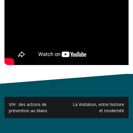
Navigation
VIH : des actions de
Là Visitation, entre histoire
de
prévention au Mans
et modernité
l’article