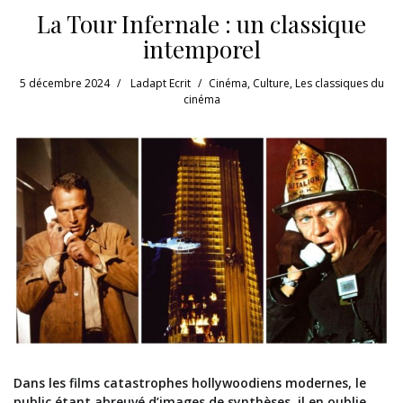
La Tour Infernale : un classique
intemporel
5 décembre 2024
Ladapt Ecrit
Cinéma
,
Culture
,
Les classiques du
cinéma
Dans les films catastrophes hollywoodiens modernes, le
public étant abreuvé d’images de synthèses, il en oublie