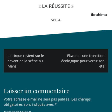
« LA RÉUSSITE »
Ibrahima
SYLLA.
Navigation
Le cirque revient sur le
Ekwana : une transition
de
devant de la scène au
écologique pour verdir son
Mans
été
l’article
Laisser un commentaire
Votre adresse e-mail ne sera pas publiée.
Les champs
obligatoires sont indiqués avec
*