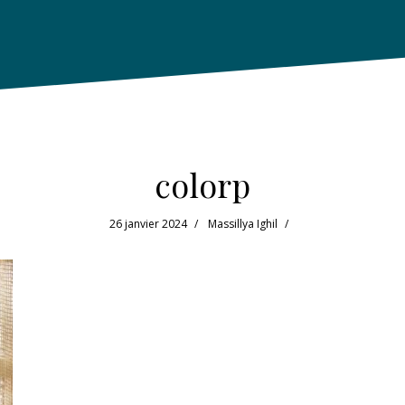
colorp
26 janvier 2024
Massillya Ighil