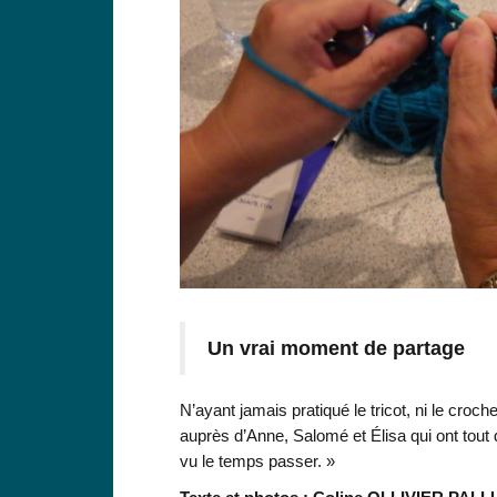
Un vrai moment de partage
N’ayant jamais pratiqué le tricot, ni le croc
auprès d’Anne, Salomé et Élisa qui ont tout d
vu le temps passer. »