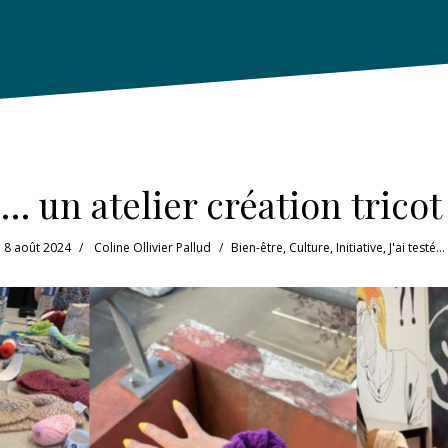
té… un atelier création trico
8 août 2024
Coline Ollivier Pallud
Bien-être
,
Culture
,
Initiative
,
J'ai testé...