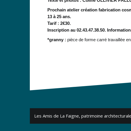
Texte et photos : Coline OLLIVIER PALL
Prochain atelier création fabrication co
13 à 25 ans.
Tarif : 2
€
30.
Inscription au 02.43.47.38.50. Information
*granny :
pièce de forme carré travaillée en 
Navigation
Les Amis de La Faigne, patrimoine architecturale
de