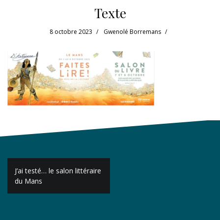
Texte
8 octobre 2023
Gwenolé Borremans
Navigation
J’ai testé… le salon littéraire
de
du Mans
l’article