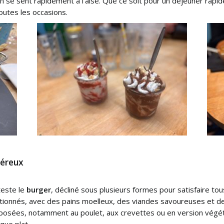
’on se sent rapidement à l’aise. Que ce soit pour un déjeuner rap
outes les occasions.
néreux
teste le
burger
, décliné sous plusieurs formes pour satisfaire to
tionnés, avec des pains moelleux, des viandes savoureuses et de
osées, notamment au poulet, aux crevettes ou en version végétar
que plat.