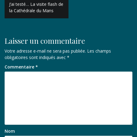
Navigation
J’ai testé… La visite flash de
de
la Cathédrale du Mans
l’article
Laisser un commentaire
Votre adresse e-mail ne sera pas publiée.
Les champs
obligatoires sont indiqués avec
*
Commentaire
*
Nom