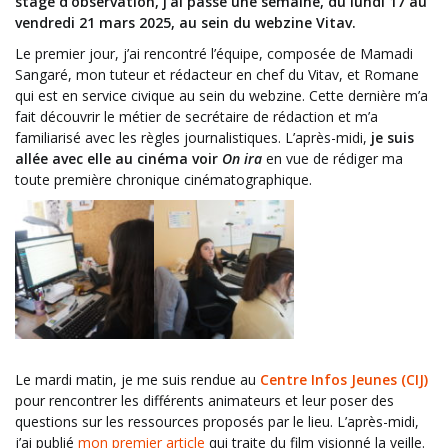
stage d’observation, j’ai passé une semaine, du lundi 17 au
vendredi 21 mars 2025, au sein du webzine Vitav.
Le premier jour, j’ai rencontré l’équipe, composée de Mamadi
Sangaré, mon tuteur et rédacteur en chef du Vitav, et Romane
qui est en service civique au sein du webzine. Cette dernière m’a
fait découvrir le métier de secrétaire de rédaction et m’a
familiarisé avec les règles journalistiques. L’après-midi,
je suis
allée avec elle au cinéma voir
On ira
en vue de rédiger ma
toute première chronique cinématographique.
Le mardi matin, je me suis rendue au
Centre Infos Jeunes (CIJ)
pour rencontrer les différents animateurs et leur poser des
questions sur les ressources proposés par le lieu. L’après-midi,
j’ai publié
mon premier article
qui traite du film visionné la veille.