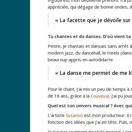
appréciée, qui dégage de bonne ondes, d
« La facette que je dévoile su
Tu chantes et du danses. D’où vient ta 
Petite, je chantais et dansais sans arrêt 
modern jazz, du dancehall, le Heels (danse
beaucoup appris en autodidacte.
« La danse me permet de me lib
Pour le chant, j’ai mis un peu de temps à 
de 16 ans, grâce à la
Couveuse
,
j’ai pu jo
Quel est ton univers musical ? Avec qui
L’artiste
Susanoô
est mon producteur. Il r
fonction des idées que j’ai en tête. Puis,
Je n’ai pas vraiment de style musical. Lors