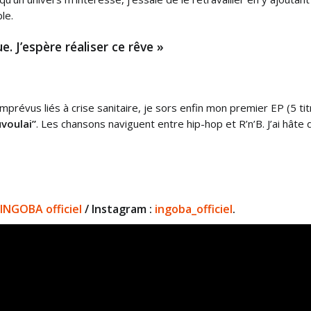
le.
e. J’espère réaliser ce rêve »
prévus liés à crise sanitaire, je sors enfin mon premier EP (5 tit
voulai”
. Les chansons naviguent entre hip-hop et R’n’B. J’ai hâte 
INGOBA officiel
/
Instagram :
ingoba_officiel
.