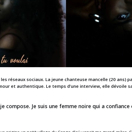
ur les réseaux sociaux. La jeune chanteuse mancelle (20 ans) 
ur et authentique. Le temps d’une interview, elle dévoile sa
t je compose. Je suis une femme noire qui a confiance e
ur origine un petit village du Congo d’où venait ma grand-mère.