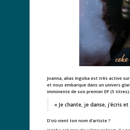
Joanna, alias Ingoba est très active s
et nous embarque dans un univers glamo
imminente de son premier EP (5 titres).
« Je chante, je danse, j’écris e
D’où vient ton nom d’artiste ?
Ingoba est mon deuxième prénom. Il a po