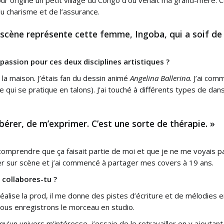
u charisme et de l’assurance.
r scène représente cette femme, Ingoba, qui a soif de
passion pour ces deux disciplines artistiques ?
à la maison. J’étais fan du dessin animé
Angelina Ballerina
. J’ai com
 qui se pratique en talons). J’ai touché à différents types de dans
érer, de m’exprimer. C’est une sorte de thérapie. »
comprendre que ça faisait partie de moi et que je ne me voyais pas
uer sur scène et j’ai commencé à partager mes covers à 19 ans.
 collabores-tu ?
éalise la prod, il me donne des pistes d’écriture et de mélodies 
 nous enregistrons le morceau en studio.
qu’un univers m’intéresse, j’essaie de le retravailler en y ajoutan