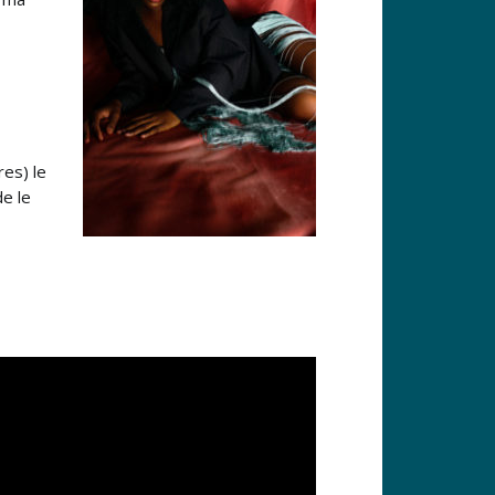
res) le
de le