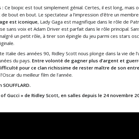
 :
Ce biopic est tout simplement génial. Certes, il est long, mais o
 de bout en bout. Le spectateur a l’impression d’être un membre à
age est iconique
, Lady Gaga est magnifique dans le rôle de Patr
sse sans voix et Adam Driver est parfait dans le rôle principal. San
malgré un petit rôle, à tirer son épingle du jeu parmi ces stars o
ginale.
e Italie des années 90, Ridley Scott nous plonge dans la vie de l’
tunées du pays.
Entre volonté de gagner plus d’argent et guer
 difficulté pour ce clan richissime de rester maître de son entr
l’Oscar du meilleur film de l’année.
n SOUFFLARD.
of Gucci » de Ridley Scott,
en sall
es depuis le 24 novembre 2