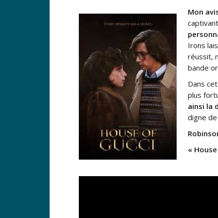
Mon avis
captivant
personn
Irons lai
réussit, 
bande ori
Dans cett
plus for
ainsi la
digne de 
Robinso
« House 