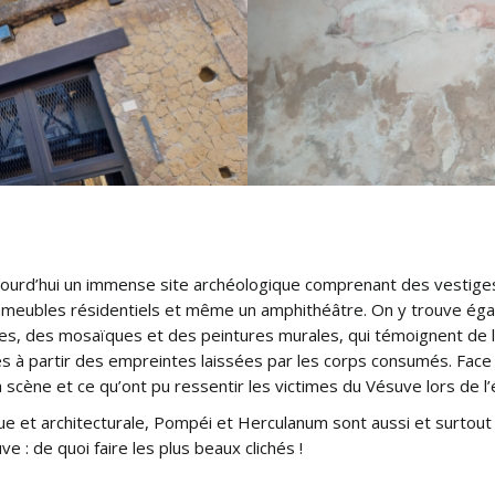
rd’hui un immense site archéologique comprenant des vestiges d
immeubles résidentiels et même un amphithéâtre. On y trouve é
es, des mosaïques et des peintures murales, qui témoignent de la r
és à partir des empreintes laissées par les corps consumés. Face 
a scène et ce qu’ont pu ressentir les victimes du Vésuve lors de l’
que et architecturale, Pompéi et Herculanum sont aussi et surtout
e : de quoi faire les plus beaux clichés !