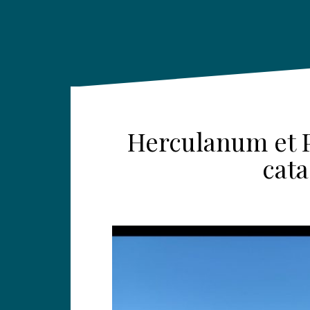
Herculanum et P
cata