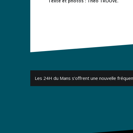
Texte et photos : Théo TROUVÉ.
Navigation
Les 24H du Mans s’offrent une nouvelle fréquen
de
l’article