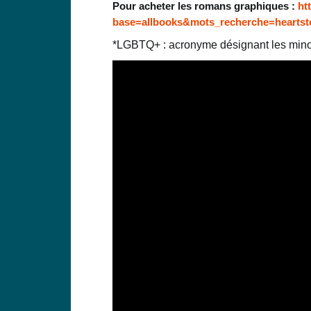
Pour acheter les romans graphiques :
ht
base=allbooks&mots_recherche=hearts
*LGBTQ+ : acronyme désignant les minori