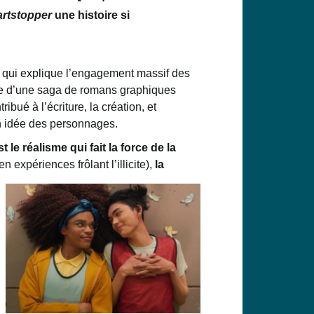
rtstopper
une histoire si
 qui explique l’engagement massi
f
des
e
d’une saga de romans graphiques
tribué à l’écriture
, la création, et
n idée des personnages.
st le réalisme qui
fait la force de la
n expériences frôlant l’illicite
),
la