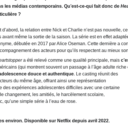
s les médias contemporains. Qu’est-ce-qui fait donc de
Hea
ticulière ?
t d’abord, la relation entre Nick et Charlie n’est pas n
ouvelle
,
ce
s avant même la sortie de la saison
. La série est en effet a
dapté
onyme
, débutée en 2017 par Alice Oseman. Cette dernière
a
con
ccompagnement des acteurs pour qu’ils respectent au mieux so
artstopper
a été relevé comme une qualité principale,
mais
c’e
méricains
(qui montrent souvent
un passage à l’âge adulte riche e
adolescence douce
et authentique
.
Le casting réunit des
 acteurs du même âge,
offrant ainsi une représentation
re des expériences adolescentes difficiles avec une certaine
 le changement, les amitiés, le harcèlement scolaire,
 qu’une simple série à l’eau de rose.
es environ.
Disponible
sur Netflix depuis avril 2022.