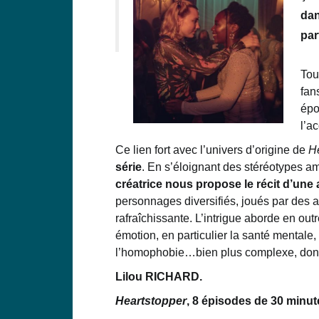
dan
par
Tou
fan
ép
l’a
Ce lien fort avec l’univers d’origine de
He
série
.
E
n s’éloignant
des stéréotypes a
créatrice nous propose
le
récit d’
une 
personnages diversifiés, joués par des
rafraîchissante.
L’intrigue aborde en out
émotion, en particulier la santé mentale,
l’homophobie…bien plus complexe, donc,
Lilou RICHARD.
Heartstopper
, 8 épisodes de 30 minut