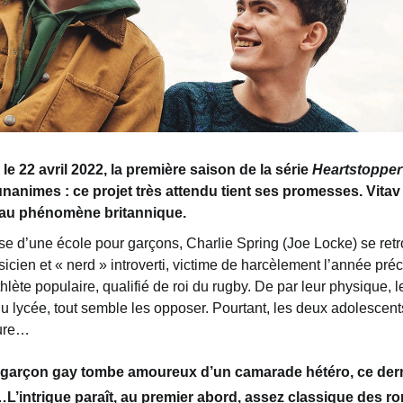
 le 22 avril 2022, la
première saison de la
série
Heartstopper
nanimes : ce projet très attendu tient ses promesses. Vita
au phénomène britannique.
sse d’une école
pour garçons, Charlie Spring (Joe Locke) se retr
icien
et « nerd »
introverti, victime de harcèlement l’année pr
hlète populaire, qualifié de roi du rugby.
De p
ar
leur physique, l
u lycée,
tout semble les o
pposer
.
Pourtant, les deux a
dolescent
ture…
garçon gay tombe amoureux d’un camarade hétéro, ce dernie
…
L’intrigue paraît, au premier abord, assez classique des