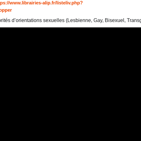
tps://www.librairies-alip.fr/listeliv.php?
topper
tés d’orientations sexuelles (Lesbienne, Gay, Bisexuel, Trans