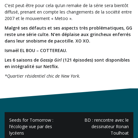
C’est peut-être pour cela qu’un remake de la série sera bientôt
diffusé, prenant en compte les changements de la société entre
2007 et le mouvement « Metoo ».
Malgré ses défauts et ses aspects très problématiques, GG
reste une série culte. N’en déplaise aux grincheux enferrés
dans leur snobisme de pacotille. XO XO.
Ismaël EL BOU – COTTEREAU.
Les 6 saisons de
Gossip Girl
(121 épisodes) sont disponibles
en intégralité sur Netflix.
*Quartier résidentiel chic de New York.
Navigation
Seeds for Tomorrow :
BD : rencontre avec le
de
l’écologie vue par des
dessinateur Ronan
lycéens
Toulhoat
l’article