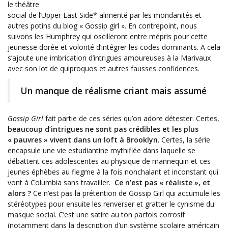
le théâtre
social de l’Upper East Side* alimenté par les mondanités et
autres potins du blog « Gossip girl ». En contrepoint, nous
suivons les Humphrey qui oscilleront entre mépris pour cette
jeunesse dorée et volonté d’intégrer les codes dominants. A cela
s’ajoute une imbrication d’intrigues amoureuses à la Marivaux
avec son lot de quiproquos et autres fausses confidences.
Un manque de réalisme criant mais assumé
Gossip Girl
fait partie de ces séries qu’on adore détester. Certes,
beaucoup d’intrigues ne sont pas crédibles et les plus
« pauvres » vivent dans un loft à Brooklyn
. Certes, la série
encapsule une vie estudiantine mythifiée dans laquelle se
débattent ces adolescentes au physique de mannequin et ces
jeunes éphèbes au flegme à la fois nonchalant et inconstant qui
vont à Columbia sans travailler.
Ce n’est pas « réaliste », et
alors ?
Ce n’est pas la prétention de Gossip Girl qui accumule les
stéréotypes pour ensuite les renverser et gratter le cynisme du
masque social. C’est une satire au ton parfois corrosif
(notamment dans la description d’un système scolaire américain