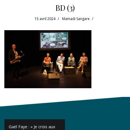
BD (3)
15 avril 2024
Mamadi Sangare
Navigation
Gaël Faye : « Je crois aux