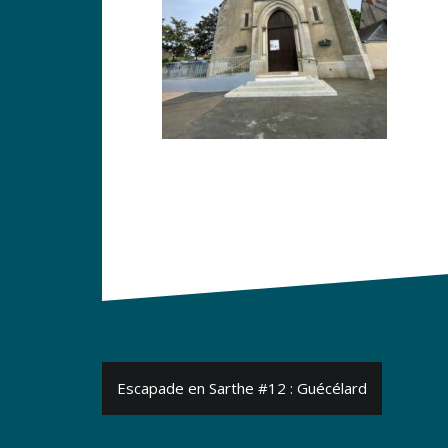
Navigation
Escapade en Sarthe #12 : Guécélard
de
l’article