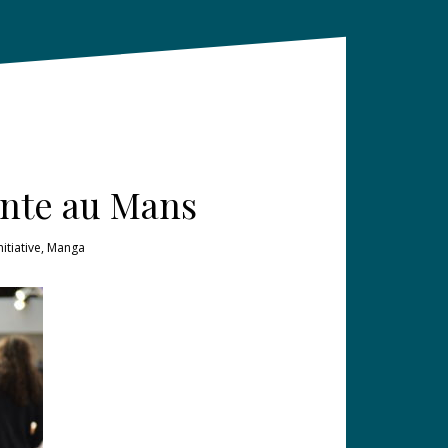
ante au Mans
nitiative
,
Manga