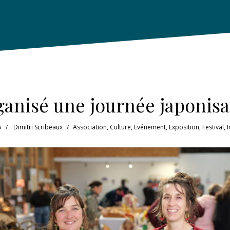
rganisé une journée japonis
5
Dimitri Scribeaux
Association
,
Culture
,
Evénement
,
Exposition
,
Festival
,
I