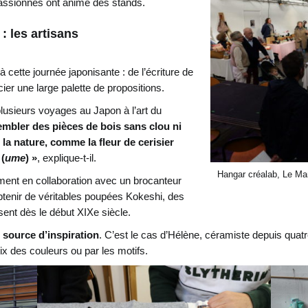
 passionnés ont animé des stands.
 les artisans
 cette journée japonisante : de l’écriture de
cier une large palette de propositions.
plusieurs voyages au Japon à l’art du
embler des pièces de bois sans clou ni
e la nature, comme la fleur de cerisier
 (
ume
) »
, explique-t-il.
Hangar créalab, Le Ma
ment en collaboration avec un brocanteur
’obtenir de véritables poupées Kokeshi, des
sent dès le début XIXe siècle.
e source d’inspiration
. C’est le cas d’Hélène, céramiste depuis quat
oix des couleurs ou par les motifs.