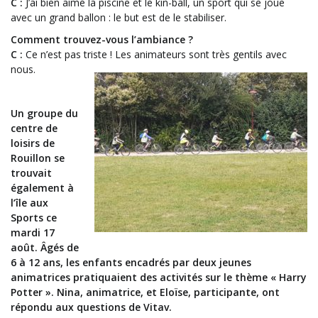
C :
J’ai bien aimé la piscine et le kin-ball, un sport qui se joue
avec un grand ballon : le but est de le stabiliser.
Comment trouvez-vous l’ambiance ?
C :
Ce n’est pas triste ! Les animateurs sont très gentils avec
nous.
Un groupe du
centre de
loisirs de
Rouillon se
trouvait
également à
l’île aux
Sports ce
mardi 17
août. Âgés de
6 à 12 ans, les enfants encadrés par deux jeunes
animatrices pratiquaient des activités sur le thème « Harry
Potter ». Nina, animatrice, et Eloïse, participante, ont
répondu aux questions de Vitav.