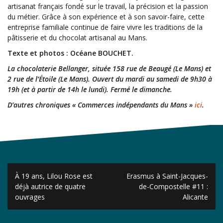
artisanat français fondé sur le travail, la précision et la passion
du métier. Grâce à son expérience et à son savoir-faire, cette
entreprise familiale continue de faire vivre les traditions de la
pâtisserie et du chocolat artisanal au Mans.
Texte et photos : Océane BOUCHET.
La chocolaterie Bellanger, située 158 rue de Beaugé (Le Mans) et
2 rue de l’Étoile (Le Mans). Ouvert du mardi au samedi
de 9h30 à
19h (et à partir de 14h le lundi). Fermé le dimanche.
D’autres chroniques « Commerces indépendants du Mans »
ici
.
Navigation
À 19 ans, Lilou Rose est
Erasmus à Saint-Jacques-
de
déjà autrice de quatre
de-Compostelle #11 :
ouvrages
Alicante
l’article