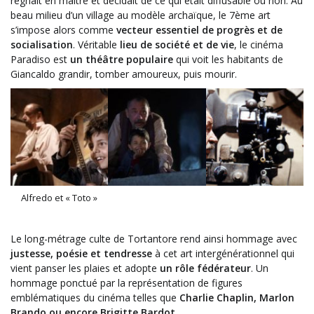
régnait en maître et décidait de ce qui était diffusable ou non. Au
beau milieu d’un village au modèle archaïque, le 7ème art
s’impose alors comme
vecteur essentiel de progrès et de
socialisation
. Véritable
lieu de société et de vie
, le cinéma
Paradiso est
un théâtre populaire
qui voit les habitants de
Giancaldo grandir, tomber amoureux, puis mourir.
Alfredo et « Toto »
Le long-métrage culte de Tortantore rend ainsi hommage avec
justesse, poésie et tendresse
à cet art intergénérationnel qui
vient panser les plaies et adopte
un rôle fédérateur
. Un
hommage ponctué par la représentation de figures
emblématiques du cinéma telles que
Charlie Chaplin, Marlon
Brando ou encore Brigitte Bardot
.