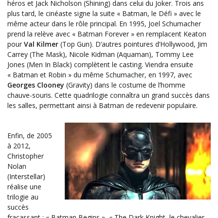
héros et Jack Nicholson (Shining) dans celui du Joker. Trois ans
plus tard, le cinéaste signe la suite « Batman, le Défi » avec le
même acteur dans le rôle principal. En 1995, Joel Schumacher
prend la relève avec « Batman Forever » en remplacent Keaton
pour
Val Kilmer
(Top Gun). D’autres pointures d’Hollywood, Jim
Carrey (The Mask), Nicole Kidman (Aquaman), Tommy Lee
Jones (Men In Black) complètent le casting. Viendra ensuite
« Batman et Robin » du même Schumacher, en 1997, avec
Georges Clooney
(Gravity) dans le costume de l’homme
chauve-souris. Cette quadrilogie connaîtra un grand succès dans
les salles, permettant ainsi à Batman de redevenir populaire.
Enfin, de 2005
à 2012,
Christopher
Nolan
(Interstellar)
réalise une
trilogie au
succès
fracassant : « Batman Begins », « The Dark Knight, le chevalier