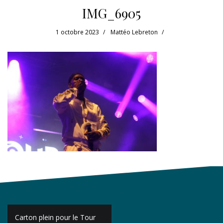
IMG_6905
1 octobre 2023
Mattéo Lebreton
Navigation
Carton plein pour le Tour