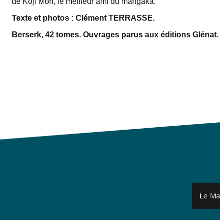
de Kōji Mori, le meilleur ami du mangaka.
Texte et photos : Cléme
nt TERRASSE.
Berserk, 42 tomes. Ouvrages parus aux éditions Glénat.
Le Man