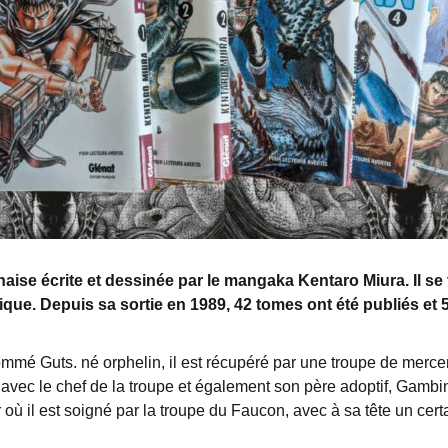
naise
écrite
et
dessinée
par le mangaka
Kentaro
Miura.
Il
se
ique.
Depuis
sa
sortie
en
1989,
42
tomes ont été publiés
et
nommé Guts. né orphelin, il est récupéré par une troupe de merc
nt avec le chef de la troupe et également son père adoptif, Gamb
our où il est soigné par la troupe du Faucon, avec à sa tête un cert