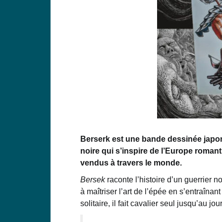
Berserk
est
une
bande
dessinée
japo
noire
qui
s’inspire
de
l’Europe
romant
vendus
à
travers
le
monde.
Bersek
raconte l’histoire d’un guerrier 
à maîtriser l’art de l’épée en s’entraîna
solitaire, il fait cavalier seul jusqu’au j