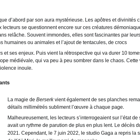
que d’abord par son aura mystérieuse. Les apôtres et divinités c
ux lecteurs se questionnent encore sur ces créatures démoniaqu
ans relâche. Souvent immondes, elles sont fascinantes par leur
 humaines ou animales et l’ajout de tentacules, de crocs
s et ses enjeux. Puis vient la rétrospective qui va durer 10 tom
pe médiévale, qui va peu à peu sombrer dans le chaos. Cette 
olence inouïe.
ants
La magie de
Berserk
vient également de ses planches rema
détails millimétrés subliment l’œuvre à chaque page.
Malheureusement, les lecteurs s’interrogeaient sur l’état de
avait un rythme de parution de plus en plus lent. Le décès d
2021.
Cependant, le 7 juin 2022, le studio Gaga a repris la 