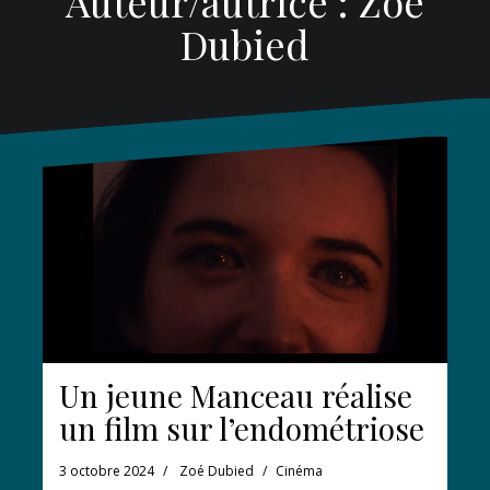
Auteur/autrice :
Zoé
Dubied
Un jeune Manceau réalise
un film sur l’endométriose
3 octobre 2024
Zoé Dubied
Cinéma