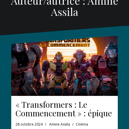
Auteur/autrice :
Amine
Assila
« Transformers : Le
Commencement » : épique
28 octobre 2024
Amine Assila
Cinéma