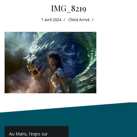
IMG_8219
1 avril 2024
Chloé Arrivé
Navigation
Au Mans, l’expo sur