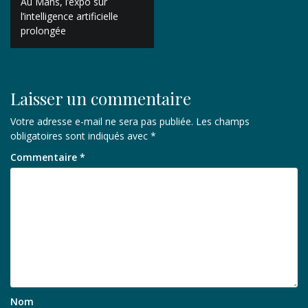
Au Mans, l’expo sur
de
l’intelligence artificielle
prolongée
l’article
Laisser un commentaire
Votre adresse e-mail ne sera pas publiée.
Les champs
obligatoires sont indiqués avec
*
Commentaire
*
Nom