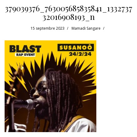
379039376_763005685835841_1332737
32016908193_n
15 septembre 2023
Mamadi Sangare