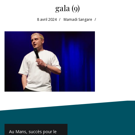
gala (9)
8 avril 2024
Mamadi Sangare
Navigation
Au Mans, succès pour le