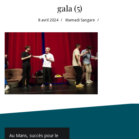
gala (5)
8 avril 2024
Mamadi Sangare
Navigation
Au Mans, succès pour le