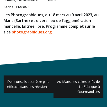
Sacha LEMOINE.
Les Photographiques, du 18 mars au 9 avril 2023, au
Mans (Sarthe) et divers lieu de l’agglomération
mancelle. Entrée libre. Programme complet sur le
site
photographiques.org
Navigation
Des conseils pour être plus
Au Mans, les cakes osés de
de
efficace dans ses révisions
La Fabrique à
Gourmandises
l’article