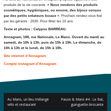
produits de la vie courante.
« Nous vendons des produits
cosmétiques, hygiéniques, ou encore, des bijoux conçus
par des petits créateurs locaux »
. Prochain rendez-vous fixé
par les gérants : 2030. Pour fêter les 10 ans.
Texte et photos : Calypso BARREAU.
Annagram, 188, rue Nationale, Le Mans. Ouvert du mardi au
samedi, de 10h à 13h, puis de 15h à 19h. Le dimanche, de
10h à 13h et le lundi, de 15h à 19h.
Site internet d’Annagram
Compte instagram d’Annagram
Navigation
Au Mans, un lieu mélange
Pause & Mans #4 : Le Bal,
de
vélo et restaurant
guinguette-brocante