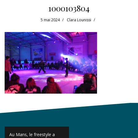
1000103804
5 mai 2024
Clara Lounissi
Navigation
Au Mans, le freestyle a