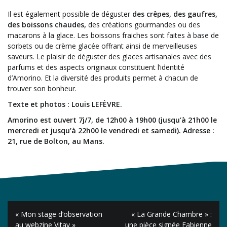
Il est également possible de déguster
des crêpes, des gaufres,
des boissons chaudes,
des créations gourmandes ou des
macarons à la glace. Les boissons fraiches sont faites à base de
sorbets ou de crème glacée offrant ainsi de merveilleuses
saveurs. Le plaisir de déguster des glaces artisanales avec des
parfums et des aspects originaux constituent l’identité
d’Amorino. Et la diversité des produits permet à chacun de
trouver son bonheur.
Texte et photos : Louis LEFÈVRE.
Amorino est ouvert 7j/7, de 12h00 à 19h00 (jusqu’à 21h00 le
mercredi et jusqu’à 22h00 le vendredi et samedi). Adresse :
21, rue de Bolton, au Mans.
Navigation
« Mon stage d’observation
« La Grande Chambre » :
de
au webzine Vitav »
une pièce signée Fabienne