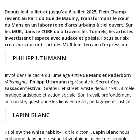
Depuis le 4 juillet et jusqu’au 6 juillet 2025, Plein Champ
revient au Parc du Gué de Maulny, transformant le cœur
du Mans en un laboratoire d’arts urbains à ciel ouvert. Sur
les MUR, dans le CUBE ou à travers les Tunnels, les artistes
investissent l’espace avec audace et poésie. Focus sur six
créateurs qui ont fait des MUR leur terrain d’expression.
PHILIPP UTHMANN
Invité dans le cadre du jumelage entre
Le Mans et Paderborn
(Allemagne)
,
Philipp Uthmann
représente le
Secret City
Fassadenfestival
. Graffeur et street-artiste depuis 1995, il mêle
pratique artistique et action sociale. Son travail, profondément
humaniste, questionne les liens entre art, pédagogie et justice.
LAPIN BLANC
«
Follow the white rabbit
« , dit le dicton…
Lapin Blanc
nous
embarque dans une fresque labyrinthique, pleine de symboles,