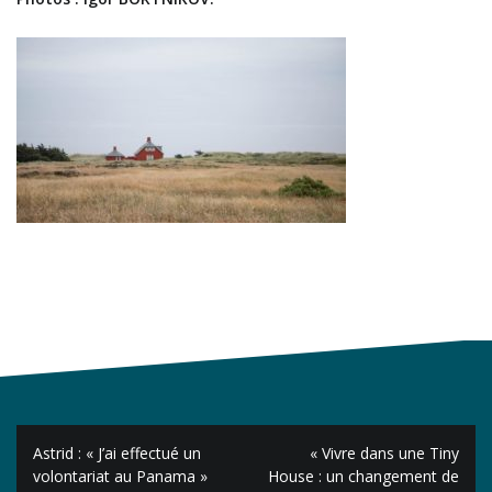
Navigation
Astrid : « J’ai effectué un
« Vivre dans une Tiny
de
volontariat au Panama »
House : un changement de