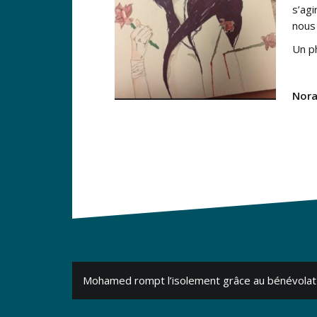
s’agi
nous
Un ph
Nora
Navigation
Mohamed rompt l’isolement grâce au bénévolat
de