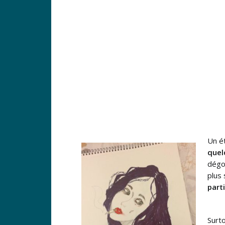
Un é
quel
dégou
plus 
part
Surto