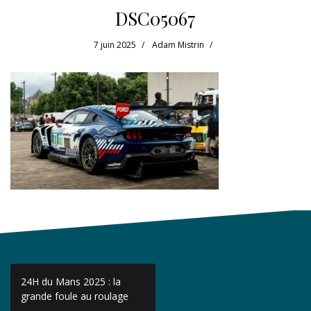
DSC05067
7 juin 2025
Adam Mistrin
Navigation
24H du Mans 2025 : la
de
grande foule au roulage