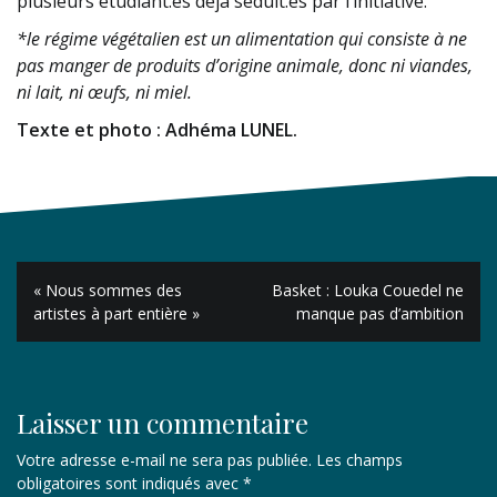
plusieurs étudiant.es déjà séduit.es par l’initiative.
*le régime végétalien est un alimentation qui consiste à ne
pas manger de produits d’origine animale, donc ni viandes,
ni lait, ni œufs, ni miel.
Texte et photo : Adhéma LUNEL.
Navigation
« Nous sommes des
Basket : Louka Couedel ne
de
artistes à part entière »
manque pas d’ambition
l’article
Laisser un commentaire
Votre adresse e-mail ne sera pas publiée.
Les champs
obligatoires sont indiqués avec
*