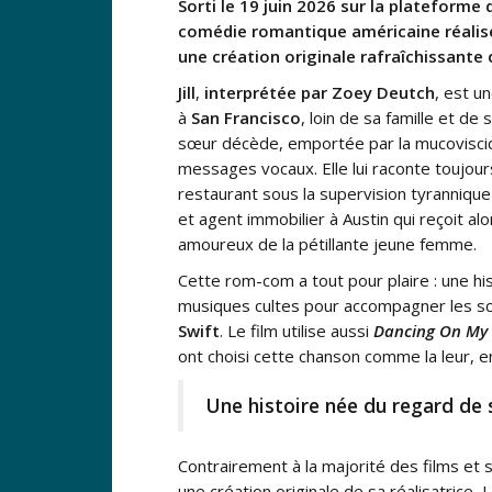
Sorti le 19 juin 2026 sur la plateforme 
comédie romantique américaine réalisée
une création originale rafraîchissante
Jill
,
interprétée par
Zoey Deutch
, est u
à
San Francisco
, loin de sa famille et de 
sœur décède, emportée par la mucoviscidos
messages vocaux. Elle lui raconte toujou
restaurant sous la supervision tyrannique
et agent immobilier à Austin qui reçoit alo
amoureux de la pétillante jeune femme.
Cette rom-com a tout pour plaire : une hi
musiques cultes pour accompagner les s
Swift
. Le film utilise aussi
Dancing On My
ont choisi cette chanson comme la leur, e
Une histoire née du regard de s
Contrairement à la majorité des films et
une création originale de sa réalisatrice,