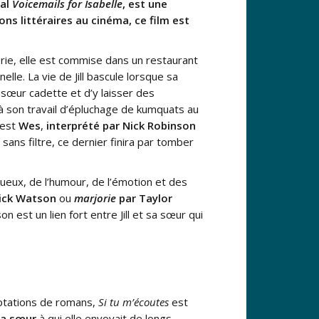
nal
Voicemails for Isabelle
, est une
ns littéraires au cinéma, ce film est
erie, elle est commise dans un restaurant
elle. La vie de Jill bascule lorsque sa
 sœur cadette et d’y laisser des
à son travail d’épluchage de kumquats au
’est
Wes
,
interprété par Nick Robinson
 sans filtre, ce dernier finira par tomber
ueux, de l’humour, de l’émotion et des
ick Watson
ou
marjorie
par Taylor
on est un lien fort entre Jill et sa sœur qui
aptations de romans,
Si tu m’écoutes
est
 sa sœur
à qui elle envoyait de longs