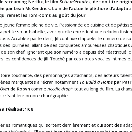
de streaming Netflix, le film
Si tu m’écoutes
, de son titre origi
 par Leah McKendrick. Loin de l’actuelle pléthore d’adaptatio
 qui remet les rom-coms au goût du jour.
ne jeune femme pleine de vie. Passionnée de cuisine et de pâtiss
sa petite sœur Isabelle, avec qui elle entretient une relation fusionn
e. Accablée par le deuil, Jill continue d’appeler le numéro de sa
rs ses journées, allant de ses conquêtes amoureuses chaotiques 
 de son chef. Ignorant que son numéro a depuis été réattribué, c
rs les confidences de Jill. Touché par ces notes vocales intimes et
stoire touchante, des personnages attachants, des acteurs talent
cènes marquantes à l’écran notamment
To Build a Home
par Patr
 Own
de Robyn
comme
needle drop
* tout au long du film. La chans
n créant leur propre chorégraphie.
a réalisatrice
 séries romantiques qui sortent dernièrement et qui sont des ad
 Leah McKendrick.
Elle s’est inspirée de sa propre relation avec