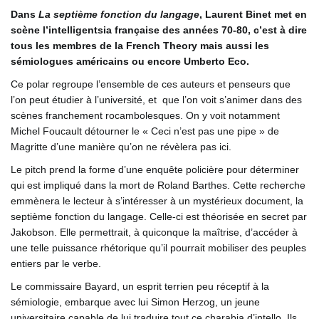
Dans
La septième fonction du langage
, Laurent Binet met en
scène l’intelligentsia française des années 70-80, c’est à dire
tous les membres de la French Theory mais aussi les
sémiologues américains ou encore Umberto Eco.
Ce polar regroupe l’ensemble de ces auteurs et penseurs que
l’on peut étudier à l’université, et que l’on voit s’animer dans des
scènes franchement rocambolesques. On y voit notamment
Michel Foucault détourner le « Ceci n’est pas une pipe » de
Magritte d’une manière qu’on ne révèlera pas ici.
Le pitch prend la forme d’une enquête policière pour déterminer
qui est impliqué dans la mort de Roland Barthes. Cette recherche
emmènera le lecteur à s’intéresser à un mystérieux document, la
septième fonction du langage. Celle-ci est théorisée en secret par
Jakobson. Elle permettrait, à quiconque la maîtrise, d’accéder à
une telle puissance rhétorique qu’il pourrait mobiliser des peuples
entiers par le verbe.
Le commissaire Bayard, un esprit terrien peu réceptif à la
sémiologie, embarque avec lui Simon Herzog, un jeune
universitaire capable de lui traduire tout ce charabia d’intello. Ils