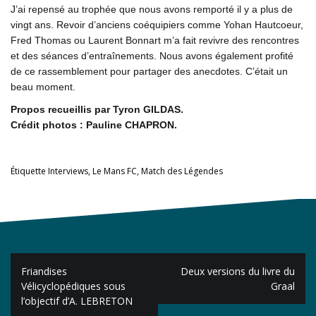
J’ai repensé au trophée que nous avons remporté il y a plus de
vingt ans. Revoir d’anciens coéquipiers comme Yohan Hautcoeur,
Fred Thomas ou Laurent Bonnart m’a fait revivre des rencontres
et des séances d’entraînements. Nous avons également profité
de ce rassemblement pour partager des anecdotes. C’était un
beau moment.
Propos recueillis par Tyron GILDAS.
Crédit photos : Pauline CHAPRON.
Étiquette
Interviews
,
Le Mans FC
,
Match des Légendes
Navigation
Friandises
Deux versions du livre du
de
Vélicyclopédiques sous
Graal
l’objectif d’A. LEBRETON
l’article