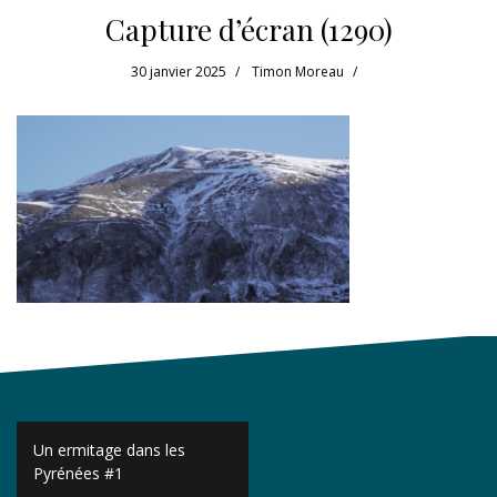
Capture d’écran (1290)
30 janvier 2025
Timon Moreau
Navigation
Un ermitage dans les
de
Pyrénées #1