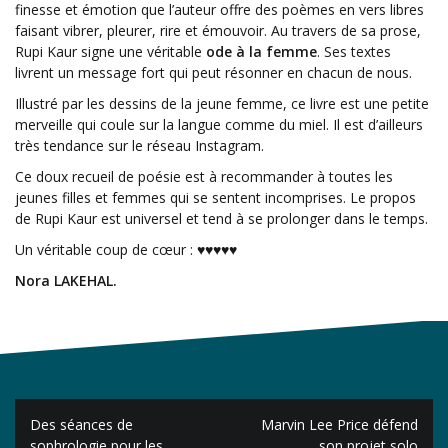
finesse et émotion que l’auteur offre des poèmes en vers libres
faisant vibrer, pleurer, rire et émouvoir. Au travers de sa prose,
Rupi Kaur signe une véritable
ode à la femme
. Ses textes
livrent un message fort qui peut résonner en chacun de nous.
Illustré par les dessins de la jeune femme, ce livre est une petite
merveille qui coule sur la langue comme du miel. Il est d’ailleurs
très tendance sur le réseau Instagram.
Ce doux recueil de poésie est à recommander à toutes les
jeunes filles et femmes qui se sentent incomprises. Le propos
de Rupi Kaur est universel et tend à se prolonger dans le temps.
Un véritable coup de cœur : ♥♥♥♥♥
Nora LAKEHAL.
Navigation
Des séances de
Marvin Lee Price défend
de
sophrologie pour les
son projet solo