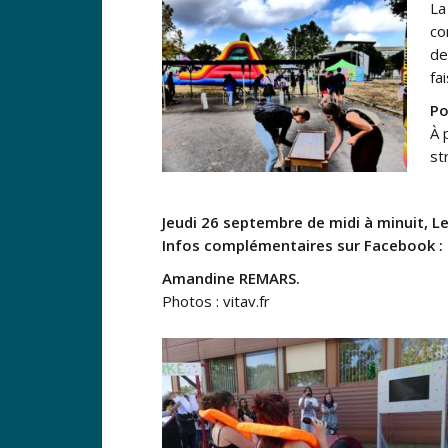
La
co
de
fa
Po
À 
st
Jeudi 26 septembre de midi à minuit, L
Infos complémentaires sur Facebook :
Amandine REMARS.
Photos : vitav.fr